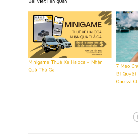
Bài viết liên quan
Minigame Thuê Xe Haloca – Nhận
7 Mẹo Ch
Quà Thả Ga
Bí Quyết
Đáo và C