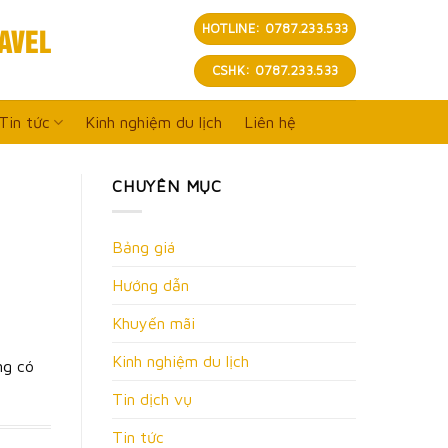
AVEL
HOTLINE: 0787.233.533
CSHK: 0787.233.533
Tin tức
Kinh nghiệm du lịch
Liên hệ
CHUYÊN MỤC
Bảng giá
Hướng dẫn
Khuyến mãi
Kinh nghiệm du lịch
ng có
Tin dịch vụ
Tin tức