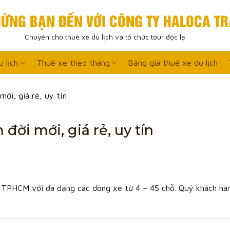
ỪNG BẠN ĐẾN VỚI CÔNG TY HALOCA TR
Chuyên cho thuê xe du lịch và tổ chức tour độc lạ
 lịch
Thuê xe theo tháng
Bảng giá thuê xe du lịch
ới, giá rẻ, uy tín
đời mới, giá rẻ, uy tín
TPHCM với đa dạng các dòng xe từ 4 – 45 chỗ. Quý khách hà