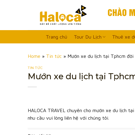
Skip
CHÀO M
to
content
Trang chủ
Tour Du Lịch
Thuê xe du
Home
»
Tin tức
»
Mướn xe du lịch tại Tphcm đời m
TIN TỨC
Mướn xe du lịch tại Tphcm 
HALOCA TRAVEL chuyên cho mướn xe du lịch tại 
nhu cầu vui lòng liên hệ với chúng tôi.