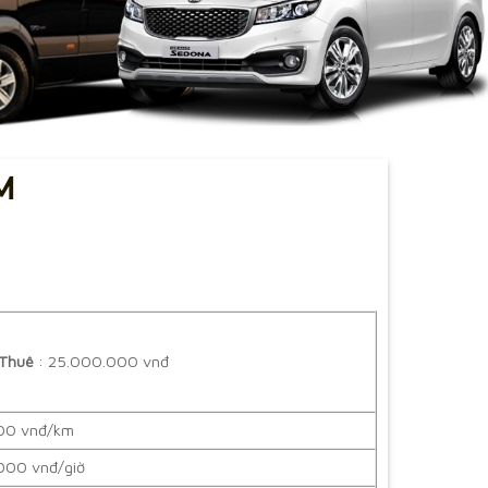
M
 Thuê
: 25.000.000 vnđ
00 vnđ/km
000 vnđ/giờ