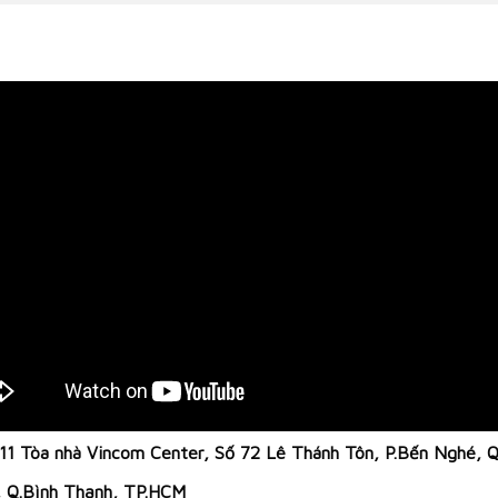
1 Tòa nhà Vincom Center, Số 72 Lê Thánh Tôn, P.Bến Nghé, Q
3, Q.Bình Thạnh, TP.HCM