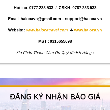
Hotline: 0777.233.533 -/- CSKH: 0787.233.533
Email: halocavn@gmail.com – support@haloca.vn
Website :
www.halocatravel.com
-/-
www.haloca.vn
MST : 0315655698
Xin Chân Thành Cảm Ơn Quý Khách Hàng !
ĐĂNG KÝ NHẬN BÁO GIÁ