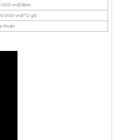
.000 vnđ/đêm
00.000 vnđ/12 giờ
a thuận