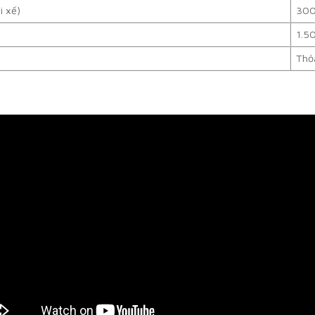
i xế)
300
1.5
Thỏ